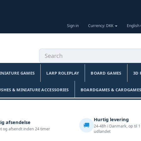
Sign in
Currency: DKK
English
INIATURE GAMES
LARP ROLEPLAY
BOARD GAMES
3D 
USHES & MINIATURE ACCESSORIES
BOARDGAMES & CARDGAMES
Hurtig levering
ig afsendelse
🚚
24-48h i Danmark, op til 1
t og afsendt inden 24 timer
udlandet