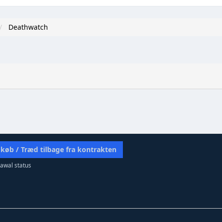
Deathwatch
 køb / Træd tilbage fra kontrakten
awal status